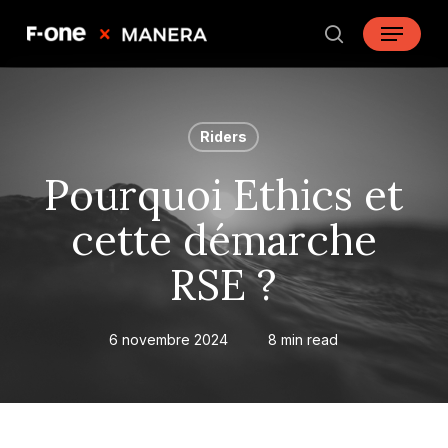
Skip
Menu
to
search
main
content
Riders
Pourquoi Ethics et
cette démarche
RSE ?
6 novembre 2024
8 min read